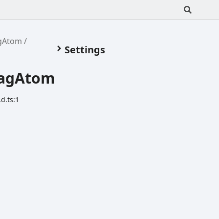
agAtom
Settings
TagAtom
d.ts:1