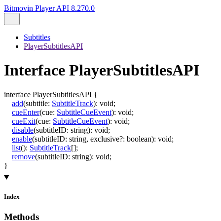
Bitmovin Player API 8.270.0
Subtitles
PlayerSubtitlesAPI
Interface PlayerSubtitlesAPI
interface
PlayerSubtitlesAPI
{
add
(
subtitle
:
SubtitleTrack
)
:
void
;
cueEnter
(
cue
:
SubtitleCueEvent
)
:
void
;
cueExit
(
cue
:
SubtitleCueEvent
)
:
void
;
disable
(
subtitleID
:
string
)
:
void
;
enable
(
subtitleID
:
string
,
exclusive
?:
boolean
)
:
void
;
list
()
:
SubtitleTrack
[]
;
remove
(
subtitleID
:
string
)
:
void
;
}
Index
Methods